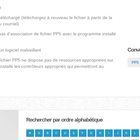
é
éléchargé (téléchargez à nouveau le fichier à partir de la
 courriel)
pas d'association de fichier PP5 avec le programme installé
Conve
un logiciel malveillant
 fichier PP5 ne dispose pas de ressources appropriées sur
PP5
nstallé les contrôleurs appropriés qui permettront au
Rechercher par ordre alphabétique
#
A
B
C
D
E
F
G
H
I
J
K
L