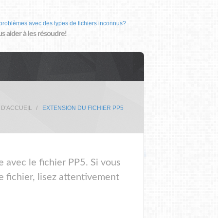
problèmes avec des types de fichiers inconnus?
us aider à les résoudre!
 D'ACCUEIL
EXTENSION DU FICHIER PP5
 avec le fichier PP5. Si vous
 fichier, lisez attentivement