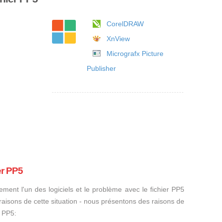
CorelDRAW
XnView
Micrografx Picture
Publisher
er PP5
ement l'un des logiciels et le problème avec le fichier PP5
s raisons de cette situation - nous présentons des raisons de
r PP5: