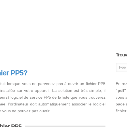
Trouve
hier PP5?
duit lorsque vous ne parvenez pas à ouvrir un fichier PP5
Entrez
nstallée sur votre appareil. La solution est très simple, il
"pdf"
usieurs) logiciel de service PP5 de la liste que vous trouverez
vous 
inée, l'ordinateur doit automatiquement associer le logiciel
page a
e vous ne pouvez pas ouvrir.
fichie
chier PP5