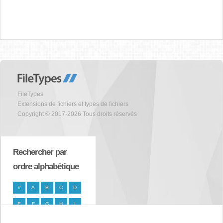
FileTypes
Extensions de fichiers et types de fichiers
Copyright © 2017-2026 Tous droits réservés
Rechercher par
ordre alphabétique
#
A
B
C
D
E
F
G
H
I
J
K
L
M
N