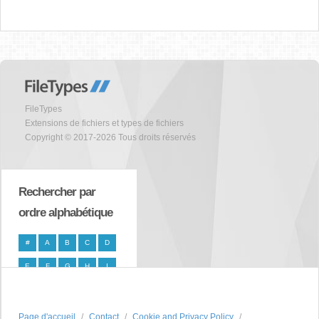
FileTypes
Extensions de fichiers et types de fichiers
Copyright © 2017-2026 Tous droits réservés
Rechercher par
ordre alphabétique
#
A
B
C
D
E
F
G
H
I
J
K
L
M
N
O
P
Q
R
S
Page d'accueil
Contact
Cookie and Privacy Policy