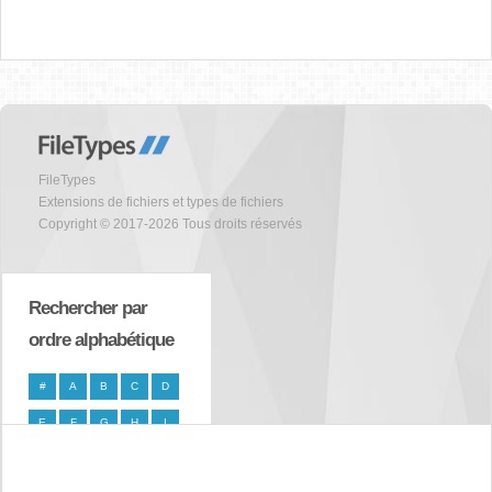
FileTypes
Extensions de fichiers et types de fichiers
Copyright © 2017-2026 Tous droits réservés
Rechercher par
ordre alphabétique
#
A
B
C
D
E
F
G
H
I
J
K
L
M
N