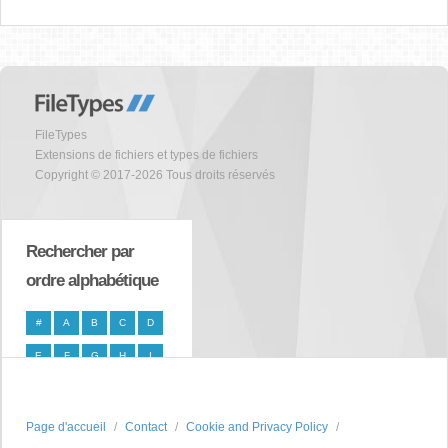
FileTypes
Extensions de fichiers et types de fichiers
Copyright © 2017-2026 Tous droits réservés
Rechercher par
ordre alphabétique
#
A
B
C
D
E
F
G
H
I
J
K
L
M
N
O
P
Q
R
S
Page d'accueil
Contact
Cookie and Privacy Policy