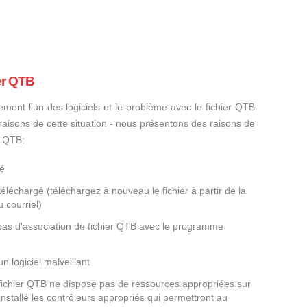
er QTB
ement l'un des logiciels et le problème avec le fichier QTB
s raisons de cette situation - nous présentons des raisons de
r QTB:
gé
éléchargé (téléchargez à nouveau le fichier à partir de la
 courriel)
 pas d'association de fichier QTB avec le programme
un logiciel malveillant
 fichier QTB ne dispose pas de ressources appropriées sur
nstallé les contrôleurs appropriés qui permettront au