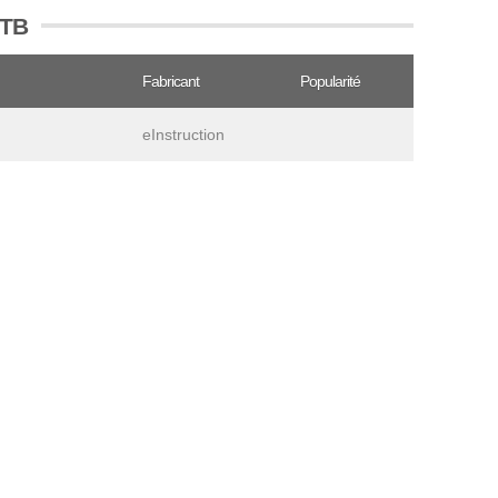
QTB
Fabricant
Popularité
eInstruction