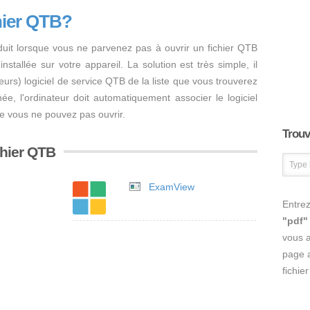
hier QTB?
duit lorsque vous ne parvenez pas à ouvrir un fichier QTB
nstallée sur votre appareil. La solution est très simple, il
usieurs) logiciel de service QTB de la liste que vous trouverez
inée, l'ordinateur doit automatiquement associer le logiciel
ue vous ne pouvez pas ouvrir.
Trouve
ichier QTB
ExamView
Entrez
"pdf"
vous 
page a
fichie