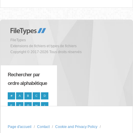
FileTypes
Extensions de fichiers et types de fichiers
Copyright © 2017-2026 Tous droits réservés
Rechercher par
ordre alphabétique
#
A
B
C
D
E
F
G
H
I
J
K
L
M
N
O
P
Q
R
S
Page d'accueil
Contact
Cookie and Privacy Policy