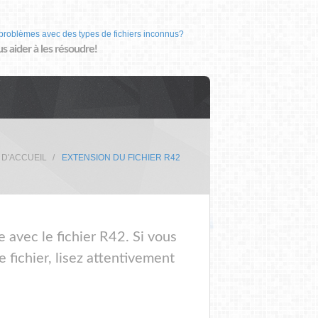
problèmes avec des types de fichiers inconnus?
us aider à les résoudre!
 D'ACCUEIL
EXTENSION DU FICHIER R42
e avec le fichier R42. Si vous
 fichier, lisez attentivement