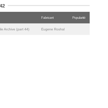
R42
Fabricant
Popularité
e Archive (part 44)
Eugene Roshal