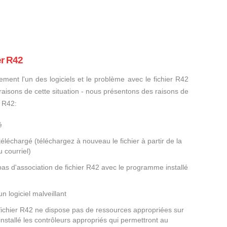
er R42
ement l'un des logiciels et le problème avec le fichier R42
s raisons de cette situation - nous présentons des raisons de
r R42:
é
éléchargé (téléchargez à nouveau le fichier à partir de la
 courriel)
pas d'association de fichier R42 avec le programme installé
un logiciel malveillant
 fichier R42 ne dispose pas de ressources appropriées sur
nstallé les contrôleurs appropriés qui permettront au