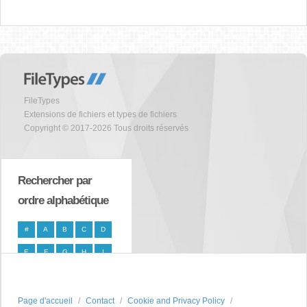
FileTypes
Extensions de fichiers et types de fichiers
Copyright © 2017-2026 Tous droits réservés
Rechercher par
ordre alphabétique
#
A
B
C
D
E
F
G
H
I
J
K
L
M
N
O
P
Q
R
S
Page d'accueil
Contact
Cookie and Privacy Policy