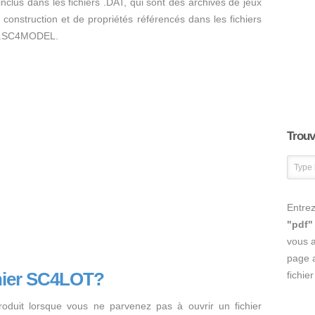
clus dans les fichiers .DAT, qui sont des archives de jeux
 construction et de propriétés référencés dans les fichiers
rs .SC4MODEL.
Trouve
Entrez
"pdf"
vous 
page a
chier SC4LOT?
fichie
oduit lorsque vous ne parvenez pas à ouvrir un fichier