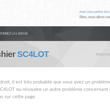
Avez-vous parfois des 
Bien, nous allons vo
IONNEZ LA LANGUE
chier
SC4LOT
PAGE D'A
droit, il est très probable que vous avez un problèm
 SC4LOT ou résoudre un autre problème concernant ce
s sur cette page.