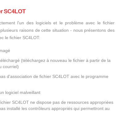
ier SC4LOT
ctement l'un des logiciels et le problème avec le fichier
 plusieurs raisons de cette situation - nous présentons des
ec le fichier SC4LOT:
mmagé
éléchargé (téléchargez à nouveau le fichier à partir de la
 courriel)
a pas d'association de fichier SC4LOT avec le programme
un logiciel malveillant
e fichier SC4LOT ne dispose pas de ressources appropriées
as installé les contrôleurs appropriés qui permettront au