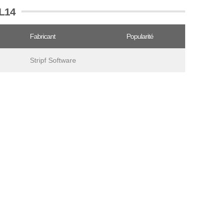
SL14
Fabricant
Popularité
Stripf Software