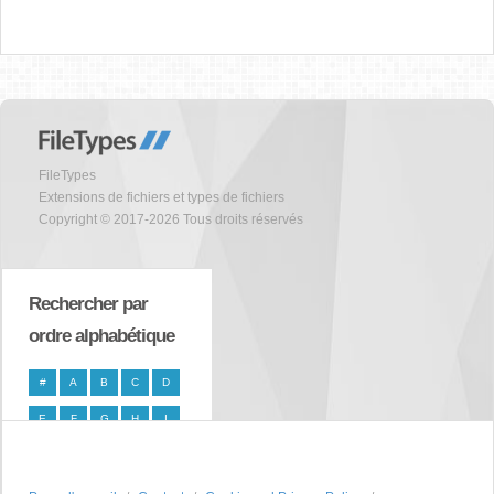
FileTypes
Extensions de fichiers et types de fichiers
Copyright © 2017-2026 Tous droits réservés
Rechercher par
ordre alphabétique
#
A
B
C
D
E
F
G
H
I
J
K
L
M
N
O
P
Q
R
S