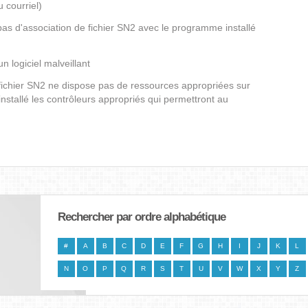
 courriel)
 pas d'association de fichier SN2 avec le programme installé
un logiciel malveillant
 fichier SN2 ne dispose pas de ressources appropriées sur
nstallé les contrôleurs appropriés qui permettront au
Rechercher par ordre alphabétique
#
A
B
C
D
E
F
G
H
I
J
K
L
N
O
P
Q
R
S
T
U
V
W
X
Y
Z