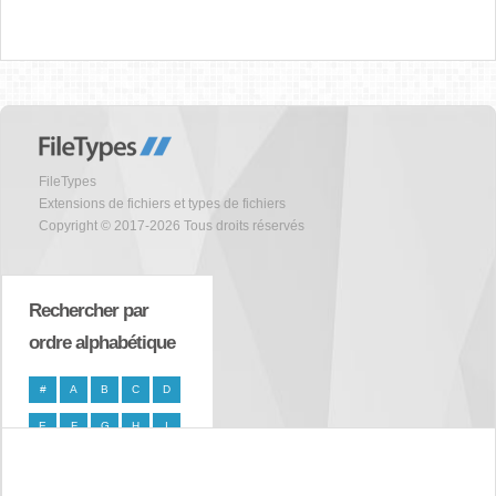
FileTypes
Extensions de fichiers et types de fichiers
Copyright © 2017-2026 Tous droits réservés
Rechercher par
ordre alphabétique
#
A
B
C
D
E
F
G
H
I
J
K
L
M
N