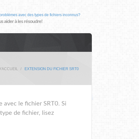
problèmes avec des types de fichiers inconnus?
us aider à les résoudre!
D'ACCUEIL
EXTENSION DU FICHIER SRT0
 avec le fichier SRT0. Si
ype de fichier, lisez