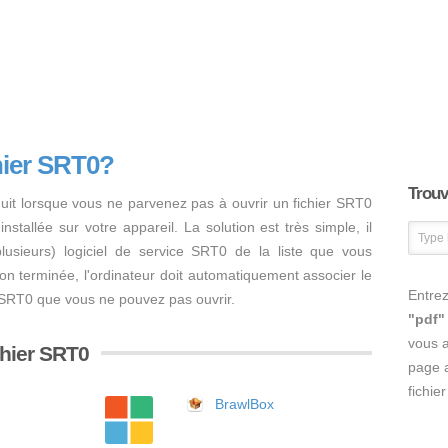
hier SRT0?
Trouve
uit lorsque vous ne parvenez pas à ouvrir un fichier SRT0
nstallée sur votre appareil. La solution est très simple, il
 plusieurs) logiciel de service SRT0 de la liste que vous
ation terminée, l'ordinateur doit automatiquement associer le
Entrez
er SRT0 que vous ne pouvez pas ouvrir.
"pdf"
vous 
ichier SRT0
page a
fichie
BrawlBox