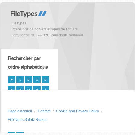
FileTypes
Extensions de fichiers et types de fichiers
Copyright © 2017-2026 Tous droits réservés
Rechercher par
ordre alphabétique
#
A
B
C
D
E
F
G
H
I
J
K
L
M
N
O
P
Q
R
S
Page d'accueil
Contact
Cookie and Privacy Policy
FileTypes Safety Report
T
U
V
W
X
Y
Z