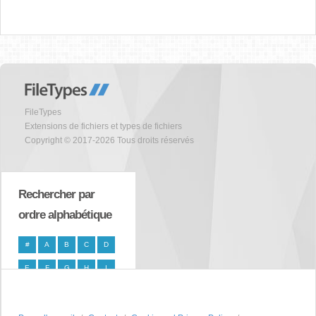
FileTypes
Extensions de fichiers et types de fichiers
Copyright © 2017-2026 Tous droits réservés
Rechercher par
ordre alphabétique
#
A
B
C
D
E
F
G
H
I
J
K
L
M
N
O
P
Q
R
S