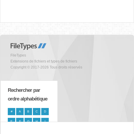
FileTypes
Extensions de fichiers et types de fichiers
Copyright © 2017-2026 Tous droits réservés
Rechercher par
ordre alphabétique
#
A
B
C
D
E
F
G
H
I
J
K
L
M
N