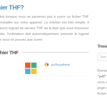
hier THF?
duit lorsque vous ne parvenez pas à ouvrir un fichier THF
nstallée sur votre appareil. La solution est très simple, il
usieurs) logiciel de service THF de la liste que vous trouverez
inée, l'ordinateur doit automatiquement associer le logiciel
ue vous ne pouvez pas ouvrir.
Trouve
chier THF
pcAnywhere
Entrez
"pdf"
vous 
page a
fichie