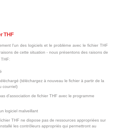
er THF
ement l'un des logiciels et le problème avec le fichier THF
s raisons de cette situation - nous présentons des raisons de
r THF:
é
éléchargé (téléchargez à nouveau le fichier à partir de la
 courriel)
 pas d'association de fichier THF avec le programme
un logiciel malveillant
 fichier THF ne dispose pas de ressources appropriées sur
nstallé les contrôleurs appropriés qui permettront au