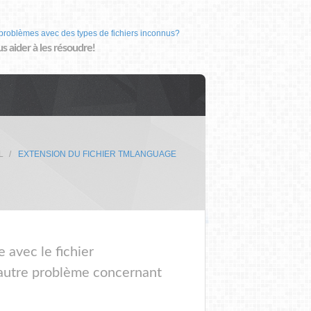
problèmes avec des types de fichiers inconnus?
us aider à les résoudre!
L
EXTENSION DU FICHIER TMLANGUAGE
 avec le fichier
utre problème concernant