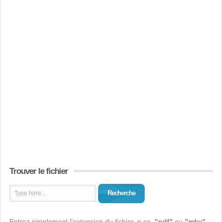
Trouver le fichier
Recherche
Entrez simplement l'extension du fichier, p.ex.
"pdf"
ou
"mkv"
-