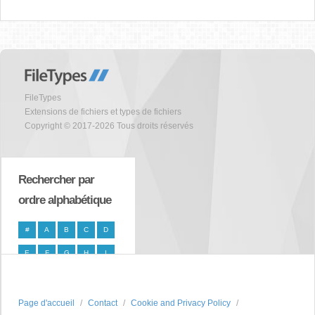
FileTypes
Extensions de fichiers et types de fichiers
Copyright © 2017-2026 Tous droits réservés
Rechercher par
ordre alphabétique
#
A
B
C
D
E
F
G
H
I
J
K
L
M
N
O
P
Q
R
S
Page d'accueil
Contact
Cookie and Privacy Policy