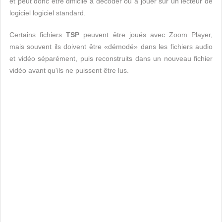
et peut donc être difficile à décoder ou à jouer sur un lecteur de
logiciel logiciel standard.
Certains fichiers
TSP
peuvent être joués avec Zoom Player,
mais souvent ils doivent être «démodé» dans les fichiers audio
et vidéo séparément, puis reconstruits dans un nouveau fichier
vidéo avant qu'ils ne puissent être lus.