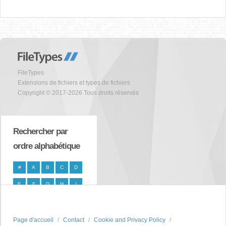
FileTypes
Extensions de fichiers et types de fichiers
Copyright © 2017-2026 Tous droits réservés
Rechercher par
ordre alphabétique
#
A
B
C
D
E
F
G
H
I
J
K
L
M
N
O
P
Q
R
S
Page d'accueil
Contact
Cookie and Privacy Policy