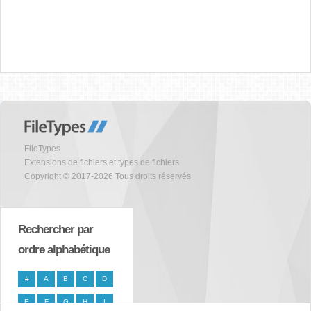
FileTypes
Extensions de fichiers et types de fichiers
Copyright © 2017-2026 Tous droits réservés
Rechercher par
ordre alphabétique
#
A
B
C
D
E
F
G
H
I