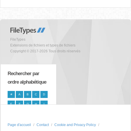
FileTypes
Extensions de fichiers et types de fichiers
Copyright © 2017-2026 Tous droits réservés
Rechercher par
ordre alphabétique
#
A
B
C
D
E
F
G
H
I
J
K
L
M
N
O
P
Q
R
S
Page d'accueil
Contact
Cookie and Privacy Policy