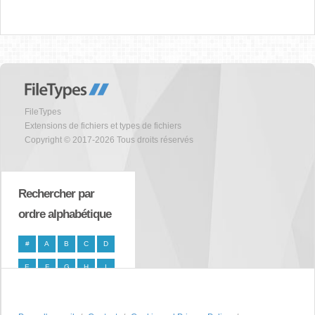
FileTypes
Extensions de fichiers et types de fichiers
Copyright © 2017-2026 Tous droits réservés
Rechercher par
ordre alphabétique
#
A
B
C
D
E
F
G
H
I
J
K
L
M
N
O
P
Q
R
S