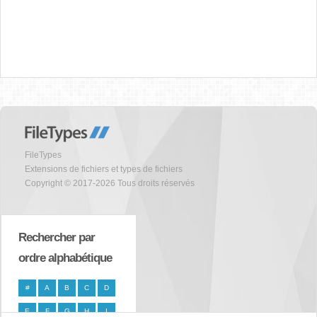
FileTypes
Extensions de fichiers et types de fichiers
Copyright © 2017-2026 Tous droits réservés
Rechercher par
ordre alphabétique
#
A
B
C
D
E
F
G
H
I