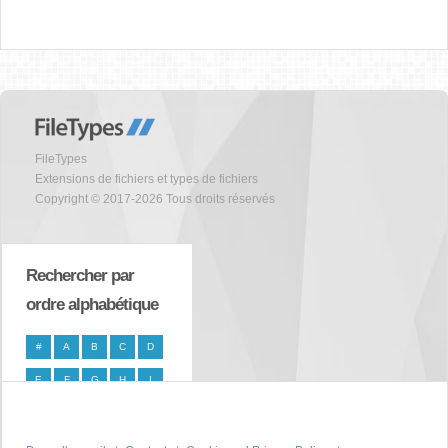
FileTypes
Extensions de fichiers et types de fichiers
Copyright © 2017-2026 Tous droits réservés
Rechercher par
ordre alphabétique
#
A
B
C
D
E
F
G
H
I
J
K
L
M
N
O
P
Q
R
S