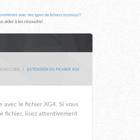
problèmes avec des types de fichiers inconnus?
us aider à les résoudre!
 D'ACCUEIL
EXTENSION DU FICHIER XG4
e avec le fichier XG4. Si vous
 fichier, lisez attentivement