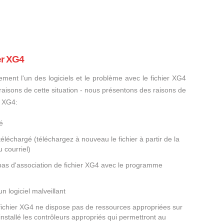
er XG4
ement l'un des logiciels et le problème avec le fichier XG4
s raisons de cette situation - nous présentons des raisons de
r XG4:
é
éléchargé (téléchargez à nouveau le fichier à partir de la
 courriel)
 pas d'association de fichier XG4 avec le programme
un logiciel malveillant
 fichier XG4 ne dispose pas de ressources appropriées sur
nstallé les contrôleurs appropriés qui permettront au