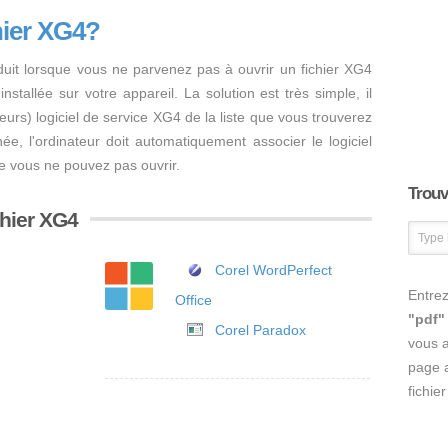
hier XG4?
duit lorsque vous ne parvenez pas à ouvrir un fichier XG4
nstallée sur votre appareil. La solution est très simple, il
usieurs) logiciel de service XG4 de la liste que vous trouverez
inée, l'ordinateur doit automatiquement associer le logiciel
ue vous ne pouvez pas ouvrir.
Trouve
chier XG4
Corel WordPerfect
Entrez
Office
"pdf"
Corel Paradox
vous 
page a
fichie