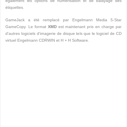
également les options de numérisation et de balayage des
étiquettes.
GameJack a été remplacé par Engelmann Media 5-Star
GameCopy. Le format
XMD
est maintenant pris en charge par
d'autres logiciels d'imagerie de disque tels que le logiciel de CD
virtuel Engelmann CDRWIN et H + H Software.