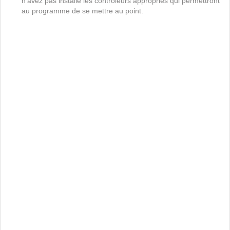
n'avez pas installé les contrôleurs appropriés qui permettront
au programme de se mettre au point.