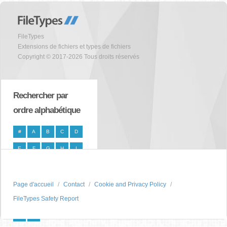
FileTypes
Extensions de fichiers et types de fichiers
Copyright © 2017-2026 Tous droits réservés
Rechercher par
ordre alphabétique
#
A
B
C
D
E
F
G
H
I
J
K
L
M
N
O
P
Q
R
S
Page d'accueil
Contact
Cookie and Privacy Policy
FileTypes Safety Report
T
U
V
W
X
Y
Z