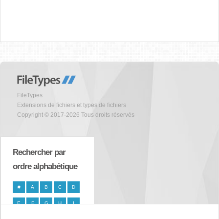
FileTypes
Extensions de fichiers et types de fichiers
Copyright © 2017-2026 Tous droits réservés
Rechercher par
ordre alphabétique
#
A
B
C
D
E
F
G
H
I