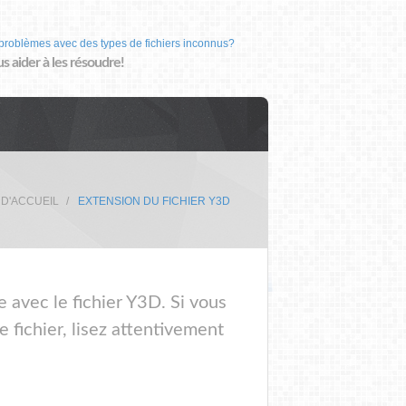
problèmes avec des types de fichiers inconnus?
us aider à les résoudre!
 D'ACCUEIL
EXTENSION DU FICHIER Y3D
e avec le fichier Y3D. Si vous
 fichier, lisez attentivement