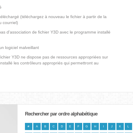
é
éléchargé (téléchargez à nouveau le fichier à partir de la
 courriel)
 pas d'association de fichier Y3D avec le programme installé
un logiciel malveillant
 fichier Y3D ne dispose pas de ressources appropriées sur
nstallé les contrôleurs appropriés qui permettront au
Rechercher par ordre alphabétique
#
A
B
C
D
E
F
G
H
I
J
K
L