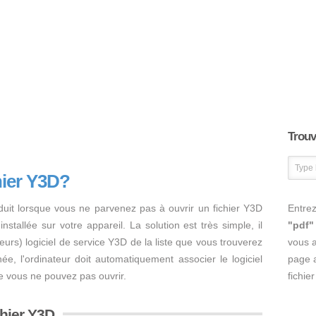
Trouve
hier Y3D?
duit lorsque vous ne parvenez pas à ouvrir un fichier Y3D
Entrez
nstallée sur votre appareil. La solution est très simple, il
"pdf"
usieurs) logiciel de service Y3D de la liste que vous trouverez
vous 
inée, l'ordinateur doit automatiquement associer le logiciel
page a
e vous ne pouvez pas ouvrir.
fichie
chier Y3D